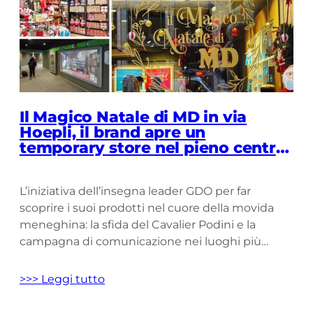
Il Magico Natale di MD in via
Hoepli, il brand apre un
temporary store nel pieno centro
di Milano.
L’iniziativa dell’insegna leader GDO per far
scoprire i suoi prodotti nel cuore della movida
meneghina: la sfida del Cavalier Podini e la
campagna di comunicazione nei luoghi più
iconici del centro lombardo Un temporary shop
nel cuore di Milano e un’importante campagna
>>> Leggi tutto
di comunicazione a sostegno di un’iniziativa dal
claim rivoluzionario e irriverente: “Il primo […]