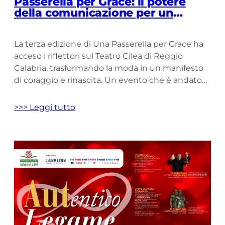
Passerella per Grace: il potere
della comunicazione per un
messaggio che va oltre il palco
La terza edizione di Una Passerella per Grace ha
acceso i riflettori sul Teatro Cilea di Reggio
Calabria, trasformando la moda in un manifesto
di coraggio e rinascita. Un evento che è andato
oltre lo spettacolo, diventando una
testimonianza concreta della forza delle donne
>>> Leggi tutto
che affrontano la malattia. Il progetto
dell’Associazione Grace, nato per sostenere […]