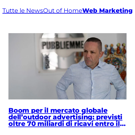
Tutte le News
Out of Home
Web Marketing
Boom per il mercato globale
dell’outdoor advertising: previsti
oltre 70 miliardi di ricavi entro il
2033