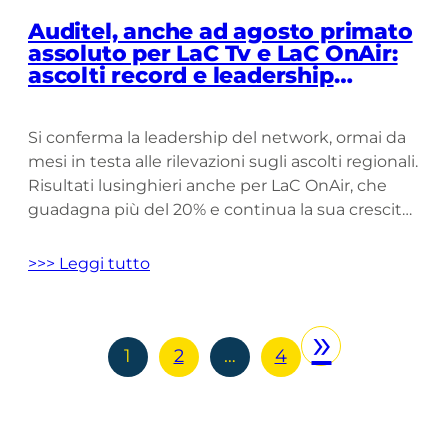
Auditel, anche ad agosto primato
assoluto per LaC Tv e LaC OnAir:
ascolti record e leadership
confermata
Si conferma la leadership del network, ormai da
mesi in testa alle rilevazioni sugli ascolti regionali.
Risultati lusinghieri anche per LaC OnAir, che
guadagna più del 20% e continua la sua crescita
Un altro primato, anche nel mese di agosto, per
LaC Network: agli ottimi risultati delle testate
>>> Leggi tutto
web, sempre in testa ed in continua […]
»
1
2
…
4