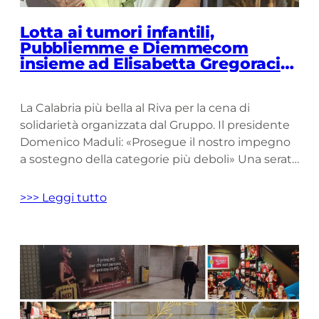
Lotta ai tumori infantili,
Pubbliemme e Diemmecom
insieme ad Elisabetta Gregoraci
per sostenere la Fondazione “Il
coraggio dei bambini”
La Calabria più bella al Riva per la cena di
solidarietà organizzata dal Gruppo. Il presidente
Domenico Maduli: «Prosegue il nostro impegno
a sostegno della categorie più deboli» Una serata
all’insegna della solidarietà che ha visto la
Calabria più bella ritrovarsi al Riva Restaurant
>>> Leggi tutto
Longe bar di Falerna per un evento di grande
importanza organizzato […]