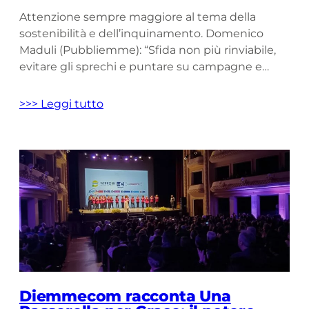
Attenzione sempre maggiore al tema della
sostenibilità e dell’inquinamento. Domenico
Maduli (Pubbliemme): “Sfida non più rinviabile,
evitare gli sprechi e puntare su campagne e
prodotti ecocompatibili” Il futuro è (già) oggi. E
oggi è tempo di occuparsi anche di ambiente, di
>>> Leggi tutto
ecosostenibilità e soprattutto di tutela delle
generazioni future. Il settore della pubblicità –
ormai è un dato […]
Diemmecom racconta Una