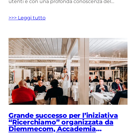
utenti e con una profonda conoscenza del
mercato di riferimento e delle sue dinamiche.
Nasce Vivimedia, la nuova concessionaria
>>> Leggi tutto
programmatic del gruppo Pubbliemme, che si
pone come una realtà innovativa nel panorama
dell’advertising digitale, forte […]
Grande successo per l’iniziativa
“Ricerchiamo” organizzata da
Diemmecom, Accademia
internazionale Mauriziana e Umg.