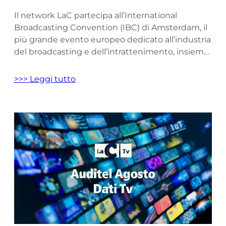
Il network LaC partecipa all’International
Broadcasting Convention (IBC) di Amsterdam, il
più grande evento europeo dedicato all’industria
del broadcasting e dell’intrattenimento, insieme
al suo partner tecnologico Kineton. In questa
occasione, LaC e Kineton presentano una novità
>>> Leggi tutto
significativa: la versione Android Automotive OS
di LaC Play, la piattaforma di streaming on
demand già disponibile su HbbTV […]