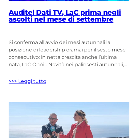
Auditel Dati TV, LaC prima negli
ascolti nel mese di settembre
Si conferma all’avvio dei mesi autunnali la
posizione di leadership oramai per il sesto mese
consecutivo: in netta crescita anche l’ultima
nata, LaC OnAir. Novità nei palinsesti autunnali,
ecco quali saranno Un nuovo risultato positivo
ed in crescendo, una conferma che vede il
>>> Leggi tutto
network punto di riferimento dell’offerta
televisiva calabrese: per il sesto mese
consecutivo, […]