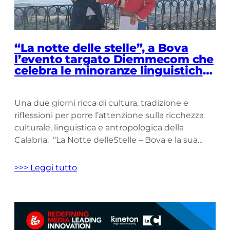
“La notte delle stelle”, a Bova
l’evento targato Diemmecom che
celebra le minoranze linguistiche:
«Il futuro della Calabria in un
nuovo modo di raccontarla»
Una due giorni ricca di cultura, tradizione e
riflessioni per porre l’attenzione sulla ricchezza
culturale, linguistica e antropologica della
Calabria. “La Notte delleStelle – Bova e la sua
Cultura” ha portato al centro dell’attenzione le
minoranze linguistiche calabresi, il patrimonio
>>> Leggi tutto
artistico e il futuro della Calabria. Un’occasione in
cui il borgo grecanico è diventato il […]