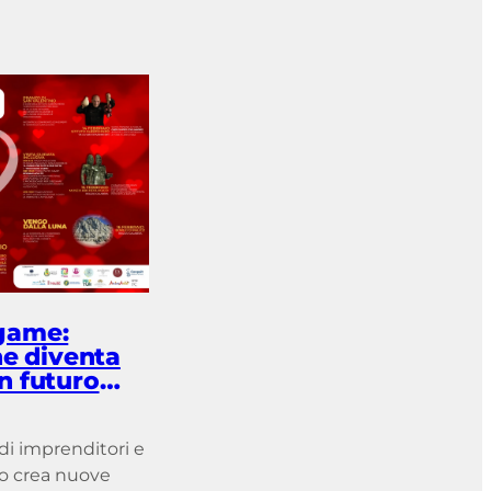
game:
he diventa
n futuro
e
 di imprenditori e
tto crea nuove