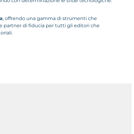
ntando con determinazione le sfide tecnologiche.”
ia
, offrendo una gamma di strumenti che
artner di fiducia per tutti gli editori che
riali.