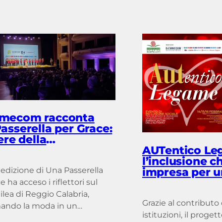
mecom racconta
asserella per Grace:
ere della
AUTentico Le
icazione per un
l’inclusione c
ggio che va oltre il
impresa per u
 edizione di Una Passerella
senza barrier
e ha acceso i riflettori sul
ilea di Reggio Calabria,
Grazie al contributo
mando la moda in un
istituzioni, il proge
o di coraggio e rinascita. Un