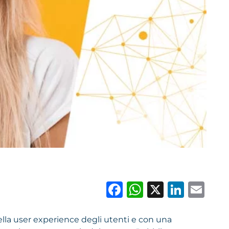
Facebook
WhatsAp
X
Link
Em
ella user experience degli utenti e con una