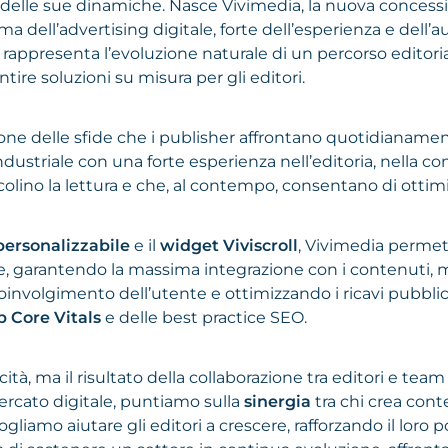
 delle sue dinamiche. Nasce Vivimedia, la nuova conce
 dell’advertising digitale, forte dell’esperienza e dell’
dia rappresenta l’evoluzione naturale di un percorso editori
tire soluzioni su misura per gli editori.
one delle sfide che i publisher affrontano quotidianame
 industriale con una forte esperienza nell’editoria, nella
acolino la lettura e che, al contempo, consentano di otti
personalizzabile
e il
widget Viviscroll
, Vivimedia permette
, garantendo la massima integrazione con i contenuti, men
 coinvolgimento dell’utente e ottimizzando i ricavi pubblic
 Core Vitals
e delle best practice SEO.
tà, ma il risultato della collaborazione tra editori e team
ercato digitale, puntiamo sulla
sinergia
tra chi crea cont
Vogliamo aiutare gli editori a crescere, rafforzando il lor