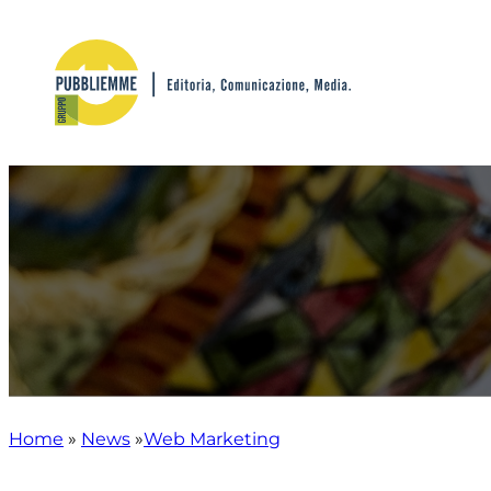
Vai
al
contenuto
Home
»
News
»
Web Marketing