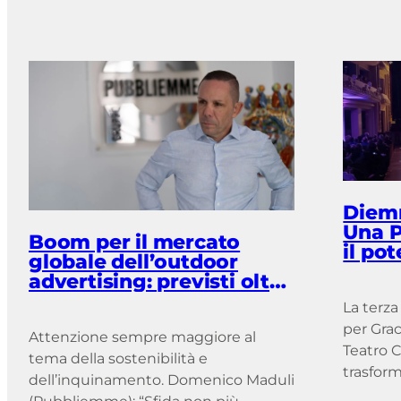
Diem
Una P
Boom per il mercato
il pot
globale dell’outdoor
comun
advertising: previsti oltre
messa
70 miliardi di ricavi entro
palco
La terza
il 2033
per Grac
Attenzione sempre maggiore al
Teatro C
tema della sostenibilità e
trasfor
dell’inquinamento. Domenico Maduli
manifest