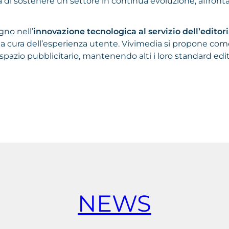
la di sostenere un settore in continua evoluzione, affro
no nell’
innovazione tecnologica al servizio dell’editor
a cura dell’esperienza utente. Vivimedia si propone come p
spazio pubblicitario, mantenendo alti i loro standard edito
NEWS