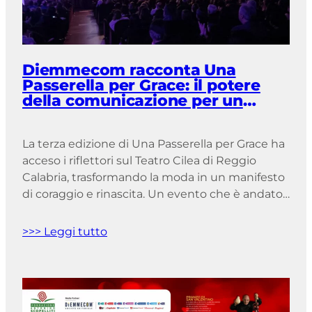
Diemmecom racconta Una
Passerella per Grace: il potere
della comunicazione per un
messaggio che va oltre il palco
La terza edizione di Una Passerella per Grace ha
acceso i riflettori sul Teatro Cilea di Reggio
Calabria, trasformando la moda in un manifesto
di coraggio e rinascita. Un evento che è andato
oltre lo spettacolo, diventando una
testimonianza concreta della forza delle donne
>>> Leggi tutto
che affrontano la malattia. Il progetto
dell’Associazione Grace, nato per sostenere […]