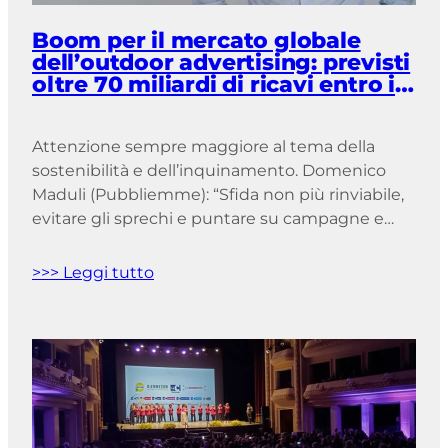
Boom per il mercato globale
dell’outdoor advertising: previsti
oltre 70 miliardi di ricavi entro il
2033
Attenzione sempre maggiore al tema della
sostenibilità e dell’inquinamento. Domenico
Maduli (Pubbliemme): “Sfida non più rinviabile,
evitare gli sprechi e puntare su campagne e
prodotti ecocompatibili” Il futuro è (già) oggi. E
oggi è tempo di occuparsi anche di ambiente,
>>> Leggi tutto
di ecosostenibilità e soprattutto di tutela delle
generazioni future. Il settore della pubblicità –
ormai è un dato […]