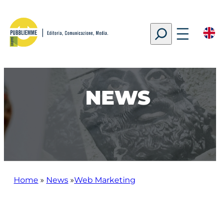
Vai
al
Search
contenuto
NEWS
Home
»
News
»
Web Marketing